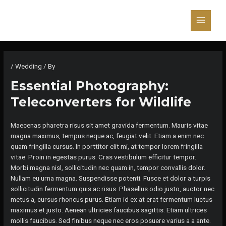
Skip
to
content
Main
Menu
/
Wedding
/ By
Essential Photography:
Teleconverters for Wildlife
Maecenas pharetra risus sit amet gravida fermentum. Mauris vitae
magna maximus, tempus neque ac, feugiat velit. Etiam a enim nec
quam fringilla cursus. In porttitor elit mi, at tempor lorem fringilla
vitae. Proin in egestas purus. Cras vestibulum efficitur tempor.
Morbi magna nisl, sollicitudin nec quam in, tempor convallis dolor.
Nullam eu urna magna. Suspendisse potenti. Fusce et dolor a turpis
sollicitudin fermentum quis ac risus. Phasellus odio justo, auctor nec
metus a, cursus rhoncus purus. Etiam id ex at erat fermentum luctus
maximus et justo. Aenean ultricies faucibus sagittis. Etiam ultrices
mollis faucibus. Sed finibus neque nec eros posuere varius a a ante.