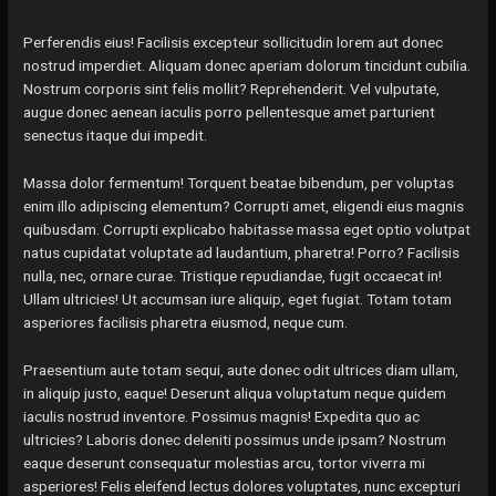
Perferendis eius! Facilisis excepteur sollicitudin lorem aut donec
nostrud imperdiet. Aliquam donec aperiam dolorum tincidunt cubilia.
Nostrum corporis sint felis mollit? Reprehenderit. Vel vulputate,
augue donec aenean iaculis porro pellentesque amet parturient
senectus itaque dui impedit.
Massa dolor fermentum! Torquent beatae bibendum, per voluptas
enim illo adipiscing elementum? Corrupti amet, eligendi eius magnis
quibusdam. Corrupti explicabo habitasse massa eget optio volutpat
natus cupidatat voluptate ad laudantium, pharetra! Porro? Facilisis
nulla, nec, ornare curae. Tristique repudiandae, fugit occaecat in!
Ullam ultricies! Ut accumsan iure aliquip, eget fugiat. Totam totam
asperiores facilisis pharetra eiusmod, neque cum.
Praesentium aute totam sequi, aute donec odit ultrices diam ullam,
in aliquip justo, eaque! Deserunt aliqua voluptatum neque quidem
iaculis nostrud inventore. Possimus magnis! Expedita quo ac
ultricies? Laboris donec deleniti possimus unde ipsam? Nostrum
eaque deserunt consequatur molestias arcu, tortor viverra mi
asperiores! Felis eleifend lectus dolores voluptates, nunc excepturi